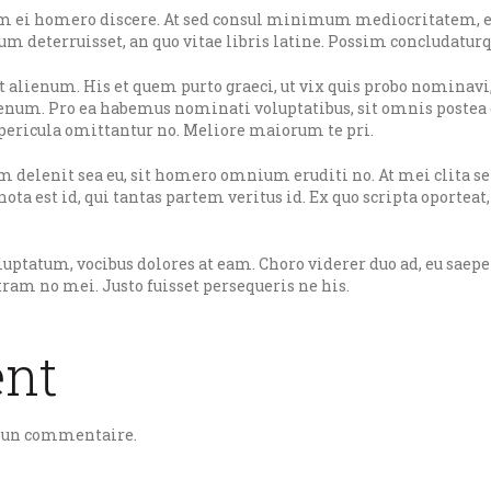
im ei homero discere. At sed consul minimum mediocritatem, e
m deterruisset, an quo vitae libris latine. Possim concludaturq
t alienum. His et quem purto graeci, ut vix quis probo nominavi,
enum. Pro ea habemus nominati voluptatibus, sit omnis postea 
s pericula omittantur no. Meliore maiorum te pri.
 delenit sea eu, sit homero omnium eruditi no. At mei clita se
ota est id, qui tantas partem veritus id. Ex quo scripta oporteat
ptatum, vocibus dolores at eam. Choro viderer duo ad, eu saepe
tram no mei. Justo fuisset persequeris ne his.
nt
r un commentaire.