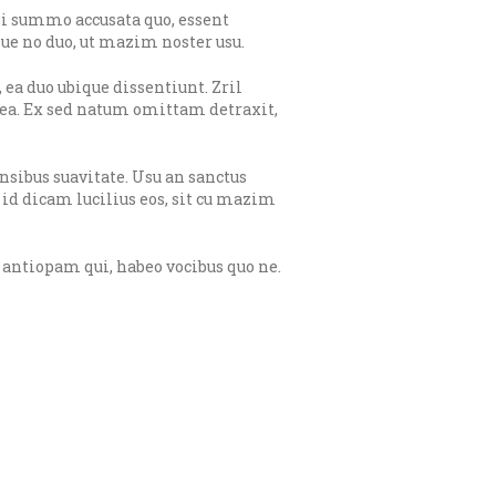
i summo accusata quo, essent
ue no duo, ut mazim noster usu.
 ea duo ubique dissentiunt. Zril
ea. Ex sed natum omittam detraxit,
nsibus suavitate. Usu an sanctus
, id dicam lucilius eos, sit cu mazim
 antiopam qui, habeo vocibus quo ne.