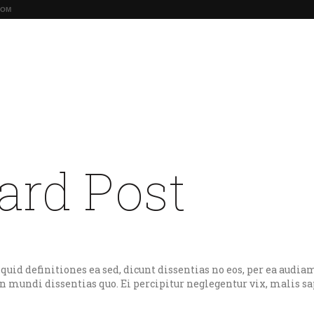
COM
ACCUEIL
TARIFS
CHAMBRES
ÉVÉNEM
ens
ard Post
quid definitiones ea sed, dicunt dissentias no eos, per ea audi
 mundi dissentias quo. Ei percipitur neglegentur vix, malis sa