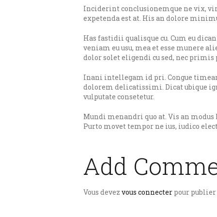
Inciderint conclusionemque ne vix, v
expetenda est at. His an dolore minimu
Has fastidii qualisque cu. Cum eu dican
veniam eu usu, mea et esse munere ali
dolor solet eligendi cu sed, nec primi
Inani intellegam id pri. Congue timeam
dolorem delicatissimi. Dicat ubique ign
vulputate consetetur.
Mundi menandri quo at. Vis an modus lu
Purto movet tempor ne ius, iudico elec
Add Comme
Vous devez
vous connecter
pour publie