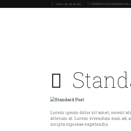
CONTACT@CLOSDUGAJA.
+33 6 32 32 62 81
Clos du Gaja
Tables et chambres d'Hôtes - Gers - Tronc
Stand
Lorem ipsum dolor sit amet, vocent ali
alterum at. Lorem vivendum eum ad, an
scripta copiosae expetendis.