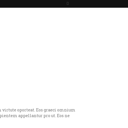
ENTIEL
PHOTOS
GAJA YOGA
am virtute oporteat. Eos graeci omnium
pientem appellantur pro ut. Eos ne