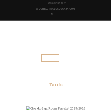
+33 6 32 32 62 81
CONTACT@CLOSDUGAJA.COM
Clos du Gaja
Tables et chambres d'Hôtes - Gers - Troncens
ACCUEIL
TARIFS
CHAMBRES
ÉVÉNEMENTIEL
PHOTOS
GAJA YOGA
Tarifs