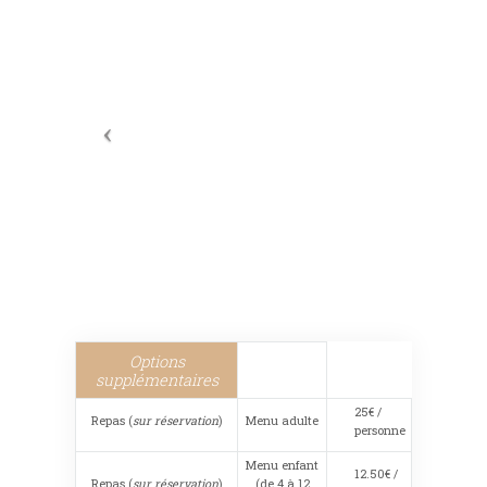
Options
supplémentaires
25€ /
Repas (
sur réservation
)
Menu adulte
personne
Menu enfant
12.50€ /
Repas (
sur réservation
)
(de 4 à 12