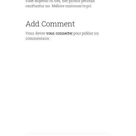
solet eligendi cu sed, nec primis pericula
omittantur no. Meliore maiorum te pri.
Add Comment
Vous devez
vous connecter
pour publier un
commentaire.