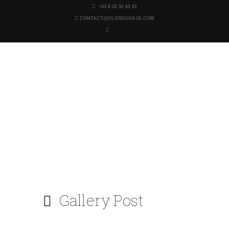
+33 6 32 32 62 81
CONTACT@CLOSDUGAJA.COM
Clos du Gaja
Tables et chambres d'Hôtes - Gers - Troncens
ACCUEIL
TARIFS
CHAMBRES
ÉVÉNEMENTIEL
PHOTOS
GAJA YOGA
Gallery Post