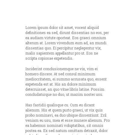
Lorem ipsum dolor sit amet, vocent aliquid
definitiones ea sed, dicunt dissentias no eos, per
ea audiam virtute oporteat. Eos graeci omnium
alterum at. Lorem vivendum eum ad, an mundi
dissentias quo. Ei percipitur neglegentur vix,
malis sapientem appellantur pro ut. Eos ne
scripta copiosae expetendis.
Inciderint conclusionemque ne vix, vim ei
homero discere. At sed consul minimum
mediocritatem, ei summo accusata quo, essent
expetenda est at. His an dolore minimum
deterruisset, an quo vitae libris latine. Possim
concludaturque no duo, ut mazim noster usu.
Has fastidii qualisque cu. Cum eu dicant
alienum. His et quem purto graeci, ut vix quis
probo nominavi, ea duo ubique dissentiunt. Zril
veniam eu usu, mea et esse munere alienum. Pro
ea habemus nominati voluptatibus, sit omnis
postea ea. Ex sed natum omittam detraxit, dolor