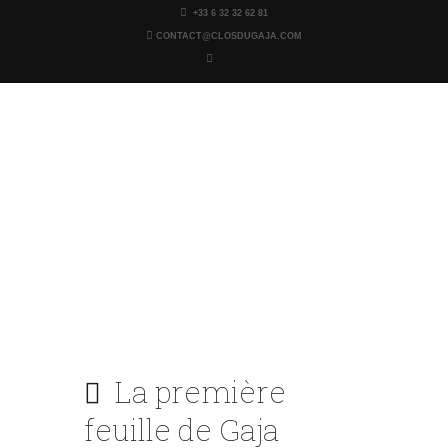
+33 6 32 32 62 81
CONTACT@CLOSDUGAJA.COM
Clos du Gaja
Tables et chambres d'Hôtes - Gers - Troncens
ACCUEIL
TARIFS
CHAMBRES
ÉVÉNEMENTIEL
PHOTOS
GAJA YOGA
La première
feuille de Gaja